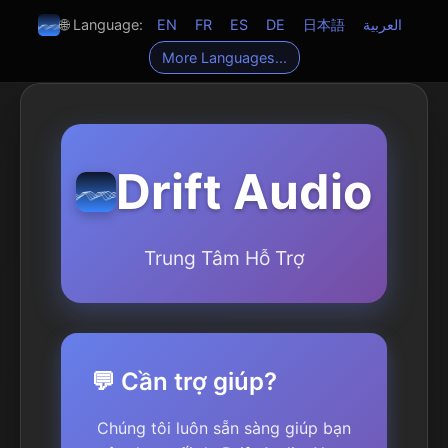
🌐 Language:
EN
FR
ES
DE
日本語
العربية
More Languages...
Drift Audio
Trung Tâm Hỗ Trợ
💬 Cần trợ giúp?
Chúng tôi luôn sẵn sàng giúp bạn