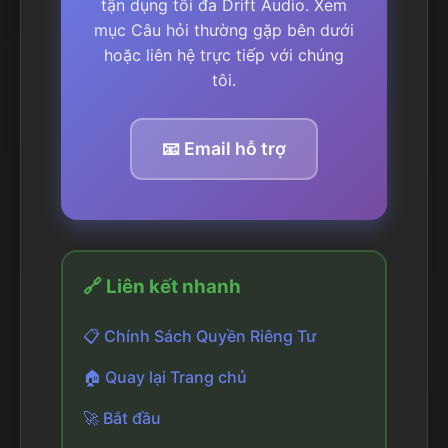
tận dụng tối đa Drift Audio. Xem
mục Câu hỏi thường gặp bên dưới
hoặc liên hệ trực tiếp với chúng
tôi.
📧 Email hỗ trợ
🔗 Liên kết nhanh
📋 Chính Sách Quyền Riêng Tư
🏠 Quay lại Trang chủ
🚀 Bắt đầu